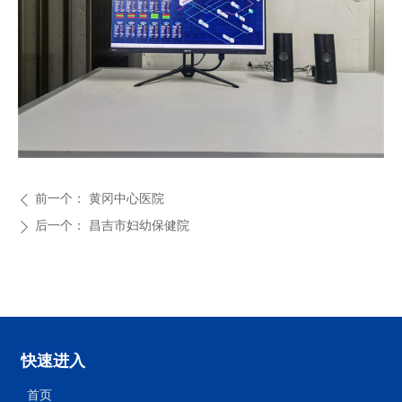
前一个：
黄冈中心医院
ꄴ
后一个：
昌吉市妇幼保健院
ꄲ
快速进入
首页