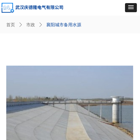
首页
ꄲ
市政
ꄲ
襄阳城市备用水源