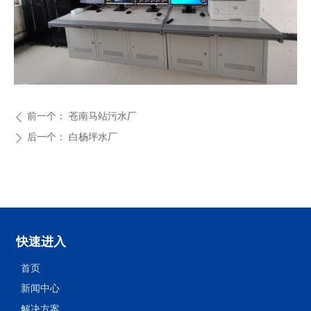
前一个：
苍南马站污水厂
ꄴ
后一个：
白杨坪水厂
ꄲ
快速进入
首页
新闻中心
解决方案