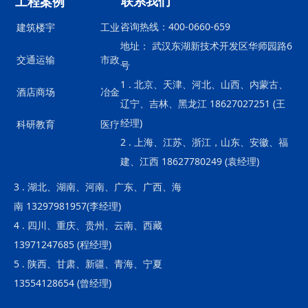
联系我们
工程案例
咨询热线：400-0660-659
建筑楼宇
工业
地址： 武汉东湖新技术开发区华师园路6
交通运输
市政
号
1 . 北京、天津、河北、山西、内蒙古、
酒店商场
冶金
辽宁、吉林、黑龙江 18627027251 (王
经理)
科研教育
医疗
2 . 上海、江苏、浙江，山东、安徽、福
建、江西 18627780249 (袁经理)
3 . 湖北、湖南、河南、广东、广西、海
南 13297981957(李经理)
4 . 四川、重庆、贵州、云南、西藏
13971247685 (程经理)
5 . 陕西、甘肃、新疆、青海、宁夏
13554128654 (曾经理)