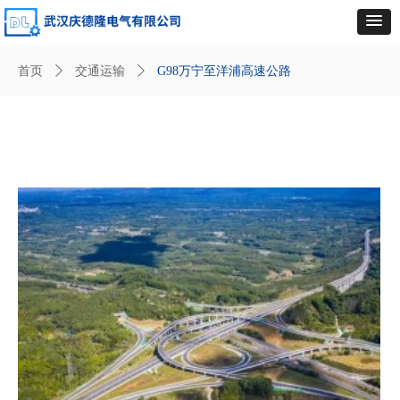
首页
ꄲ
交通运输
ꄲ
G98万宁至洋浦高速公路